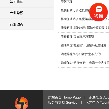
公司新闻
甲醇汽油
集装箱式可移动加油罐介绍
专业常识
移动加油站项目投资前期市场深度调
行业动态
隆泰石油提醒你储油罐防火意识需提
隆泰石油-加油站注意事项
输油中途“有危险”，油罐转运需注意
油罐焊缝气孔不会“挥之不去”的
油罐作为“贴身侍卫”，也需一个洁净
网站首页 Home Page
走进隆泰 Abou
|
服务与支持 Service
人才中心 Talent 
|