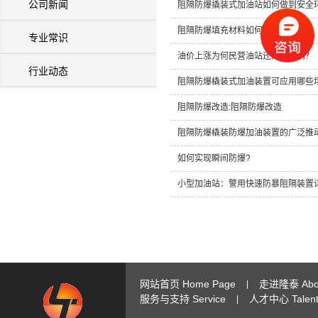
公司新闻
阻隔防爆撬装式加油站如何做到安全
阻隔防爆填充材料如何选择？
专业常识
油价上涨为何民营油站还降价促销？
行业动态
阻隔防爆橇装式加油装置可应用哪些
阻隔防爆改造:阻隔防爆改造
阻隔防爆橇装防爆加油装置的广泛推
如何实现瞬间防爆?
小型加油站：警用快速防暴阻隔装置
网站首页 Home Page
走进隆泰 Abou
|
服务与支持 Service
人才中心 Talent 
|