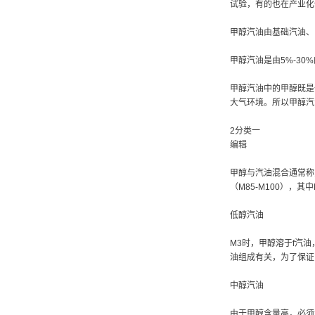
试验，有的也在产业化
甲醇汽油由基础汽油、
甲醇汽油是由5%-30
甲醇汽油中的甲醇既是
大气环境。所以甲醇汽
2分类一
编辑
甲醇与汽油混合通常称
（M85-M100），
低醇汽油
M3时，甲醇溶于f汽
油组成有关，为了保证
中醇汽油
由于甲醇含量高，必须