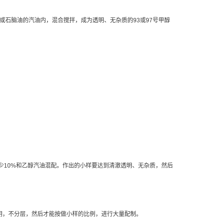
或石脑油的汽油内，混合搅拌，成为透明、无杂质的93或97号甲醇
少10%和乙醇汽油混配。作出的小样要达到清澈透明、无杂质，然后
透明，不分层，然后才能按做小样的比例，进行大量配制。