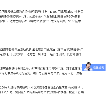
会明显降低车辆的运行性能和爬坡性能；M100甲醇汽油动力性能接
100%的甲醇汽油；如果考虑不改变性能但是提高5-10%的利
汽油），动力性能与M100甲醇汽油没什么太大的差异，M100成本
：应用于各种汽油发动机的M15清洁 甲醇汽油（在汽油里添加15%甲
燃料。其 热效率、 动力性、启动性、 经济性良好，具有降低排
的现有设备进行任何改动，新车可直接使用 甲醇汽油。对于正在使用
应先对供油系统进行清洗，然后再使用 甲醇汽油。这可以防止油路、
0。M100可以进行单纯燃烧（即仅燃烧添加变性剂而生成的甲醇燃料），
如用于汽车时，需要在车体内加装甲醇汽油双燃料转换器。配置工艺 编