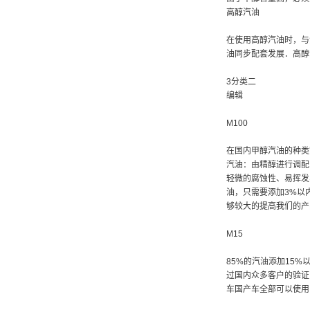
高醇汽油
在使用高醇汽油时，与
油同步配套发展．高醇
3分类二
编辑
M100
在国内甲醇汽油的种类
汽油：由精醇进行调配
轻微的腐蚀性、易挥发
油，只需要添加3%以
够较大的提高我们的产
M15
85%的汽油添加15
过国内众多客户的验证
车国产车全部可以使用