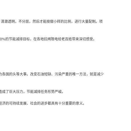
样，清澈透明，不分层，然后才能按做小样的比例，进行大量配制。项
下降20%的节能减排目标，在各地拉闸限电给老百姓带来深切感受。
为各国的头等大事。改变石油短缺、污染严重的唯一方法，就是减少
造成了巨大压力，节能减排任务形势严峻。
经济的可持续发展、社会的进步都具有十分重要的意义。