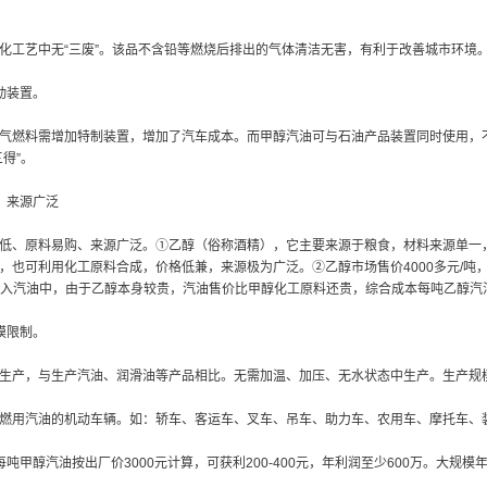
。
化工艺中无“三废”。该品不含铅等燃烧后排出的气体清洁无害，有利于改善城市环境
动装置。
气燃料需增加特制装置，增加了汽车成本。而甲醇汽油可与石油产品装置同时使用，
得”。
、来源广泛
低、原料易购、来源广泛。①乙醇（俗称酒精），它主要来源于粮食，材料来源单一
，也可利用化工原料合成，价格低兼，来源极为广泛。②乙醇市场售价4000多元/吨，
兑入汽油中，由于乙醇本身较贵，汽油售价比甲醇化工原料还贵，综合成本每吨乙醇汽油
模限制。
生产，与生产汽油、润滑油等产品相比。无需加温、加压、无水状态中生产。生产规
燃用汽油的机动车辆。如：轿车、客运车、叉车、吊车、助力车、农用车、摩托车、
吨甲醇汽油按出厂价3000元计算，可获利200-400元，年利润至少600万。大规模