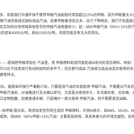
多，但是我们中通环保不推荐甲醇汽油复配时添加超过15%的甲醇，因为甲醇量太大
甲醇汽油性能接近国标成品汽油，如果甲醇量添加太多，动力下降明显，我们不如直接采用
在实际的应用领域其他型号的甲醇汽油用量较小；如：M85甲醇汽油（85%+15%的
5的成本4000元/吨，高出1000元/吨，但是性能没有太大的变化。
 -----是指把甲醇添加在 汽油里，用 甲醇燃料助溶剂复配成M系列的混合燃料。例如
可以在不改变现行发动机结构的条件下，完全替代成品 汽油或与成品油混合使用的车用
便等特点。
地位。据我省环保厅严秉勤介绍，只要是烧汽油的车就能用 甲醇汽油，不需要对汽车
甲醇汽油前，对油箱进行无水确认即可。尤其是对使用年久、车况差的老、旧车辆，
沉淀物阻塞。如果普通车辆，只是偶尔一两次使用 甲醇汽油，则不需要清洗油箱。
---指甲醇 脱水后，再添加变性剂而生成的 甲醇燃料，仍用M表示，如M85、M10
成熟。而M85（85%甲醇+15%汽油）主要是指商用，其具有更大的环境优越性。