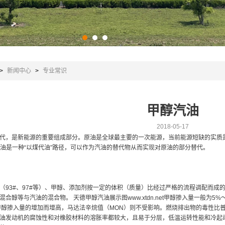
>
新闻中心
>
专业常识
甲醇汽油
2018-05-17
代，是新能源的重要组成部分。原油是全球最主要的一次能源，当前能源短缺的实质
汽油是一种“以煤代油”路径，可以作为汽油的替代物从而实现对原油的部分替代。
（93#、97#等）、甲醇、添加剂按一定的体积（质量）比经过严格的流程调配而
合醇等与汽油的混合物。 天德甲醇汽油展示图www.xtdn.net甲醇掺入量一般为5
甲醇掺入量的增加而增高，马达法辛烷值（MON）则不受影响。燃烧排出物的毒性比
油发动机的腐蚀性和对橡胶材料的溶胀率都较大，且易于分层，低温运转性能和冷起