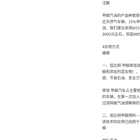
注解
甲醇汽油的产品种类很
近天然气车辆，15%
润，我们建议采用M15
3000元左右，但是M8
4应用方式
编辑
一、低比例 甲醇掺烧油
醇和添加剂混合物），
放、节省石油、安全方
掺烧 甲醇汽车占主要
的车辆，在第一次加入
过滤网被汽油溶解掉的
二、高比例甲醇燃料--
该技术的应用已经趋于
辑