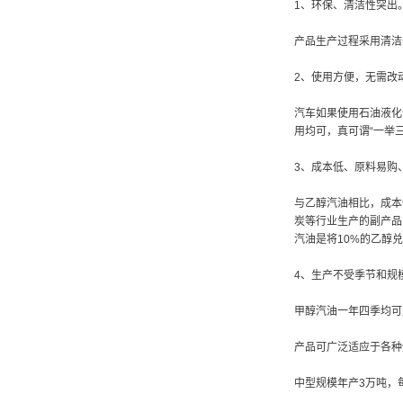
1、环保、清洁性突出
产品生产过程采用清洁
2、使用方便，无需改
汽车如果使用石油液化
用均可，真可谓“一举三
3、成本低、原料易购
与乙醇汽油相比，成本
炭等行业生产的副产品
汽油是将10%的乙醇
4、生产不受季节和规
甲醇汽油一年四季均可
产品可广泛适应于各种
中型规模年产3万吨，每