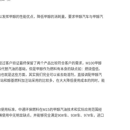
以发挥甲醇的性能优点，降低甲醇的消耗量。要求甲醇汽车与甲醇汽
过客户验证最终保留了两个产品比较符合客户的需求，M100甲醇
料代替汽油的基础，但是甲醇作为燃料有本身的缺点如：燃烧值低、
向也就是这些方面，其实我们完全可以省去助溶剂，直接调配甲醇汽
油站和醇基燃料加注站采用的比较多，在大大降低使用成本的同时，能
的使用标准，中通环保燃料在M15的甲醇汽油技术和实际应用范围经
用中无明显缺点，并能够完全满足90#车、93#车、97#车，进口