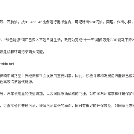
醇、石脑油，按8：46：46比例进行搅拌混合，可配制出93#汽油。同理，作出小
活”、“绿色能源”词汇已深入百姓日常生活，政府为完成“十一五”期间万元GDP能耗
源危机和环境污染两大问题。
dn.net
影响中国乃至世界经济和社会发展的重要因素。因此，积极寻求和发展清洁能源已成
色高效清洁替代能源。
展，汽车使用量的快速增加，以及国际原油价格的飞涨，对中国石油需求和环境保护
，可直接替代普通汽油，缓解汽油紧张的局面，同时有很好的环保效益，对国家生态