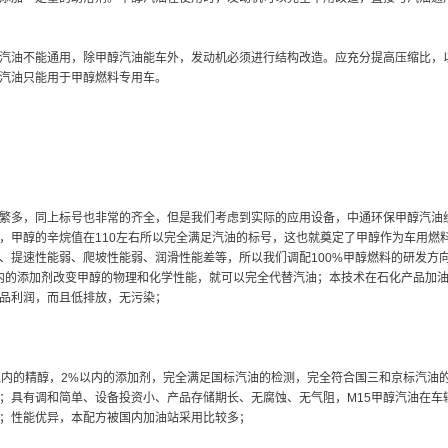
汽油不能通用，除甲醇汽油能车外，发动机必须进行结构改造。应充分提高压缩比，
汽油只能用于甲醇燃料专用车。
繁多，同上标号也非常的齐全，但是我们考虑到实际的应用设备，中通环保甲醇汽油经
，甲醇的辛烷值在110左右所以完全满足汽油的标号，这也就奠定了甲醇作为车用燃
、提速性能弱、爬坡性能弱、润滑性能差等，所以我们调配100%甲醇燃料的研发方
内的添加剂改变甲醇的物理和化学性能，就可以完全代替汽油；本技术在石化产品加
品利润，而且低排放，无污染；
%以内的精醇，2%以内的添加剂，完全满足国标汽油的检测，完全符合国三和京标汽油
；具有调和简单、设备投资小、产品存储期长、无腐蚀、无气阻，M15甲醇汽油在车辆使
；性能优异，本配方被国内加油站采用比较多；