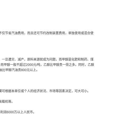
。
不仅节省汽油费用，而且还可节约改制装置费用，单独使用或混合使
，一旦遭灾、减产，原料来源就成为问题，而甲醇是化肥和制药、煤
而甲醇一般不超过2000元/吨，乙醇比甲醇贵一倍之多。同时，乙醇
比甲醇汽油贵800元以上。
模可根据本单位或个人的经济状况、市场等因素决定，可大可小。
装载机等。
年利润6000万以上人民币。