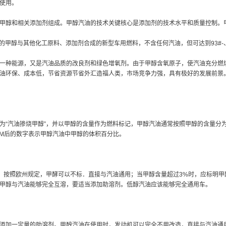
使用。
甲醇和相关添加剂组成。甲醇汽油的技术关键核心是添加剂的技术水平和质量控制。
%的甲醇与其他化工原料、添加剂合成的新型车用燃料，不含任何汽油，但可达到93#-、
一种能源，又是汽油品质的改良剂和绿色增氧剂。由于甲醇含氧原子，使汽油充分燃
油环保、成本低，节省资源节省外汇造福人类，市场竞争力强，具有极好的发展前景。 
为“汽油掺烧甲醇”，并以甲醇的含量作为燃料标记，甲醇汽油通常按照甲醇的含量分为三类
其中M后的数字表示甲醇汽油中甲醇的体积百分比。
油，按照欧州规定，甲酵可以不标．直接与汽油通用；当甲醇含量超过3%时，应标明
甲醇与汽油能够完全互溶，要适当添加助溶剂。低醇汽油应该能够完全通用车。
添加一定量的助溶剂。甲醇汽油在使用时，发动机可以完全不用改造，直接与汽油通