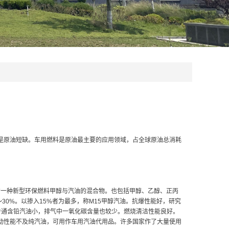
是原油短缺。车用燃料是原油最主要的应用领域，占全球原油总消耗
成的一种新型环保燃料甲醇与汽油的混合物。也包括甲醇、乙醇、正丙
%～30%。以掺入15%者为最多，称M15甲醇汽油。抗爆性能好，研究
普通含铅汽油小，排气中一氧化碳含量也较少。燃烧清洁性能良好。
动性能不及纯汽油，可用作车用汽油代用品。许多国家作了大量使用