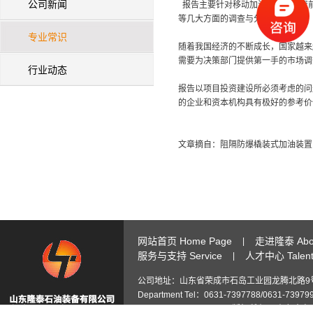
公司新闻
报告主要针对移动加油站项目投资
等几大方面的调查与分析。
专业常识
随着我国经济的不断成长，国家越来
需要为决策部门提供第一手的市场调
行业动态
报告以项目投资建设所必须考虑的问
的企业和资本机构具有极好的参考价
文章摘自：阻隔防爆橇装式加油装置
网站首页 Home Page
走进隆泰 Abou
|
服务与支持 Service
人才中心 Talent 
|
公司地址：山东省荣成市石岛工业园龙腾北路9号 Add: No.9 Lon
Department Tel：0631-7397788/0631-73979
3445722926@qq.com
版权所有 © 山东隆泰石油装备有限