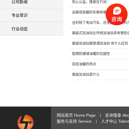
公司新闻
热心公益，隆泰在行动
运输双层罐的车辆有哪些标准？
专业常识
吉利除了电动汽车，还发展甲醇燃料
行业动态
撬装式加油站比传统加油站具有哪些
撬装加油站跟普通加油站 有什么区别
阻隔防爆储油罐的优越性
双层油罐的特点
撬装加油站是什么
网站首页 Home Page
走进隆泰 Abou
|
服务与支持 Service
人才中心 Talent 
|