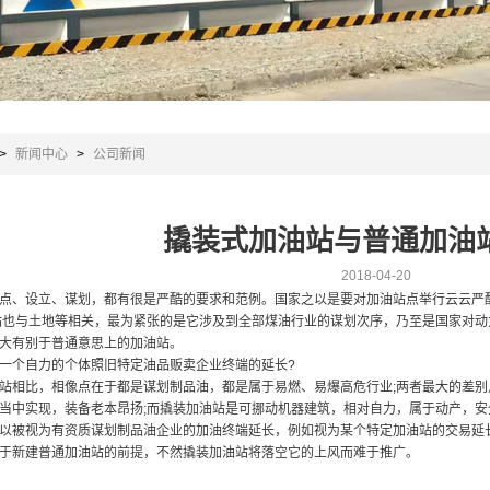
>
新闻中心
>
公司新闻
撬装式加油站与普通加油
2018-04-20
点、设立、谋划，都有很是严酷的要求和范例。国家之以是要对加油站点举行云云严
站也与土地等相关，最为紧张的是它涉及到全部煤油行业的谋划次序，乃至是国家对
大有别于普通意思上的加油站。
一个自力的个体照旧特定油品贩卖企业终端的延长?
站相比，相像点在于都是谋划制品油，都是属于易燃、易爆高危行业;两者最大的差
当中实现，装备老本昂扬;而撬装加油站是可挪动机器建筑，相对自力，属于动产，
以被视为有资质谋划制品油企业的加油终端延长，例如视为某个特定加油站的交易延
于新建普通加油站的前提，不然撬装加油站将落空它的上风而难于推广。