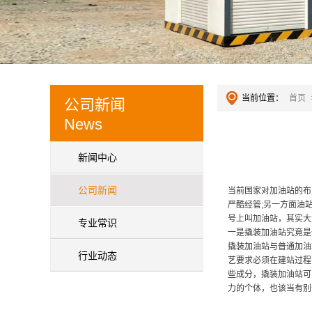
当前位置：
首页
公司新闻
News
新闻中心
公司新闻
当前国家对加油站的布
严酷经管;另一方面油
号上叫加油站，其实大
专业常识
一是撬装加油站究竟是
撬装加油站与普通加油
行业动态
艺要求必须在建站过程
些成分，撬装加油站可
力的个体，也该当有别