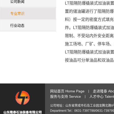
公司新闻
LT阻隔防爆橇装式加油装
置的储油罐进行了阻隔防爆
专业常识
料）按一定的密度方式填充
行业动态
炸。LT阻隔防爆橇装式加
限制、不受站内外安全距离
施工场地、厂矿、停车场、
LT阻隔防爆橇装式加油装置按容
按油品可分单油品和双油品
网站首页 Home Page
走进隆泰 Abou
|
服务与支持 Service
人才中心 Talent 
|
公司地址：山东省荣成市石岛工业园龙腾北路9号 Add: No.9 Lon
Department Tel：0631-7397788/0631-73979