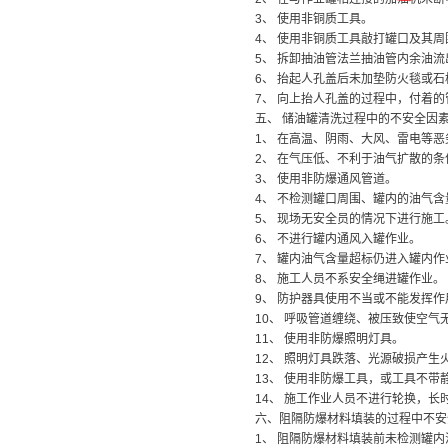
3、 使用非铜质工具。
4、 使用非铜质工具敲打罐口及其周
5、 拆卸抽油管法兰抽油管内余油
6、 抬起人孔盖后未加垫防火毯或石
7、 向上抬人孔盖的过程中，付着
五、 储油罐清洗过程中的不安全因
1、 在高温、阴雨、大风、雷电等
2、 在气压低、不利于油气扩散的
3、 使用非防爆通风管道。
4、 不检测罐口周围、罐内的油气含
5、 现场无安全员的情况下进行施工
6、 不进行罐内通风入罐作业。
7、 罐内油气含量超标仍进入罐内作
8、 施工人员不系安全绳进罐作业。
9、 防护器具使用不当或不能发挥作
10、 呼吸管道缠绕、被压致使空气
11、 使用非防爆照明灯具。
12、 照明灯具跌落、光源破损产生
13、 使用非防爆工具，或工具不带
14、 施工作业人员不进行轮换，长
六、阻隔防爆材料填装的过程中不安
1、 阻隔防爆材料填装前未检测罐