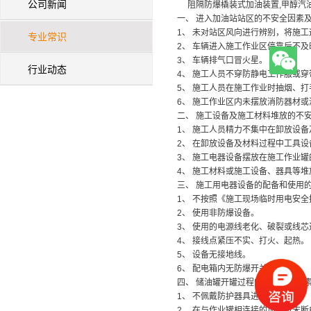
公司新闻
阻隔防爆橇装式加油装置,甲醇汽油
一、 进入加油站站区的不安全因素
1、 未对站区风向进行辨别，将施
专业常识
2、 车辆进入施工作业区停靠后不及
3、 车辆排气口冒火星。
行业动态
4、 施工人员不穿防静电工作服或
5、 施工人员在施工作业时抽烟、打
6、 施工作业区内未摆放消防器材
二、 施工设备及施工材料堆放的不
1、 施工人员精力不集中在卸放设
2、 在卸放设备及材料过程中工具
3、 施工电器设备摆放在施工作业
4、 施工材料或施工设备、器具等
三、 施工用电器设备的配备和使用
1、 不按照《施工现场临时用电安
2、 使用非防爆设备。
3、 使用的电源线老化、破裂或线芯
4、 接线点紧压不实、打火、起热。
5、 设备无接地线。
6、 配电箱内无防爆开关。
四、 储油罐开罐过程中的不安全因
1、 不佩戴防护器具进行开罐。
2、 在与作业罐相连接的加油机末