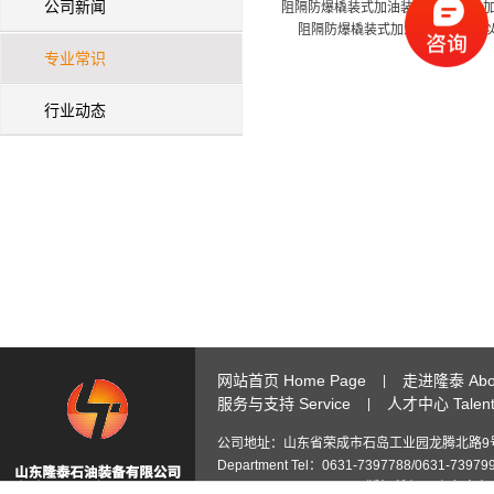
公司新闻
阻隔防爆橇装式加油装置,甲醇汽油加
阻隔防爆橇装式加油装置相较于以
专业常识
行业动态
网站首页 Home Page
走进隆泰 Abou
|
服务与支持 Service
人才中心 Talent 
|
公司地址：山东省荣成市石岛工业园龙腾北路9号 Add: No.9 Lon
Department Tel：0631-7397788/0631-73979
3445722926@qq.com
版权所有 © 山东隆泰石油装备有限