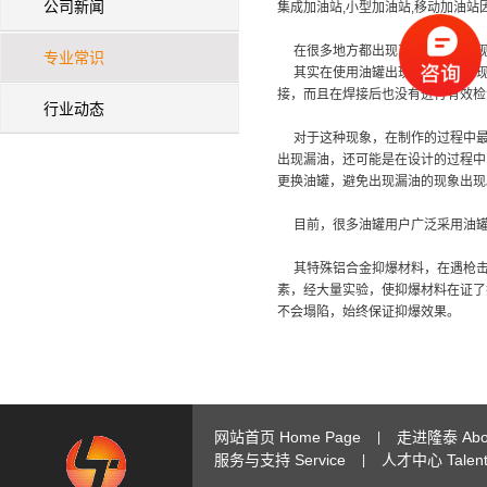
公司新闻
集成加油站,小型加油站,移动加油
在很多地方都出现了油罐爆炸的现
专业常识
其实在使用油罐出现漏油爆炸的现
接，而且在焊接后也没有进行有效检
行业动态
对于这种现象，在制作的过程中最
出现漏油，还可能是在设计的过程中
更换油罐，避免出现漏油的现象出现
目前，很多油罐用户广泛采用油罐
其特殊铝合金抑爆材料，在遇枪击
素，经大量实验，使抑爆材料在证了
不会塌陷，始终保证抑爆效果。
网站首页 Home Page
走进隆泰 Abou
|
服务与支持 Service
人才中心 Talent 
|