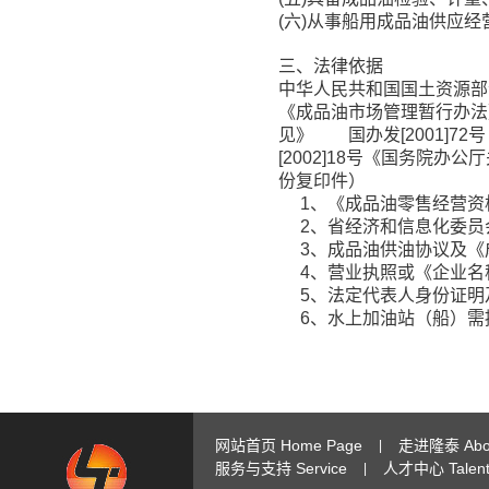
(六)从事船用成品油供应
三、法律依据
中华人民共和国国土资源部
《成品油市场管理暂行办法
见》 国办发[2001]
[2002]18号《国务院办
份复印件）
1、《成品油零售经营资
2、省经济和信息化委员
3、成品油供油协议及《
4、营业执照或《企业名
5、法定代表人身份证明
6、水上加油站（船）需
网站首页 Home Page
走进隆泰 Abou
|
服务与支持 Service
人才中心 Talent 
|