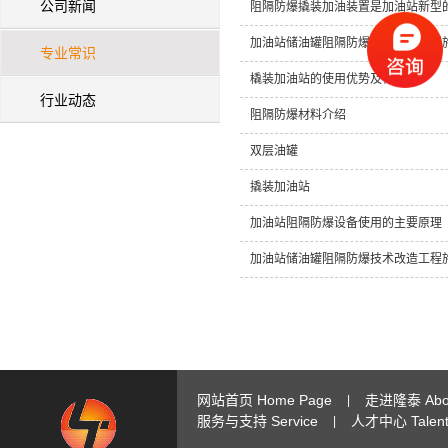
公司新闻
阻隔防爆撬装加油装置是加油站新型
加油站储油罐阻隔防爆技术改造工程
专业常识
橇装加油站的使用优势及特点
行业动态
阻隔防爆材料介绍
双层油罐
撬装加油站
加油站阻隔防爆设备使用的主要原理
加油站储油罐阻隔防爆技术改造工程
网站首页 Home Page
走进隆泰 Abou
|
服务与支持 Service
人才中心 Talent 
|